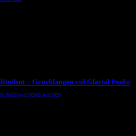
Rindent – Gruvklangen vid Glacial Peaks
Redelf
23 maj 2026
23 maj 2026
Rindent ligger nära Glacial Peaks i Tzel’vanna, vilket ger staden berg,
gruvor, kyla och farliga passager. Staden ligger nära Sylvanus, vilket
gör den beroende av handel, skydd och gamla avtal med närliggande
bosättningar. Rindent ligger vid och ovanför Whispering Woods, vilket
ger tillgång till timmer, träkol och jakt — men också ständig konflikt
med skogens väktare, Sylvanus utsända och gamla naturandar.