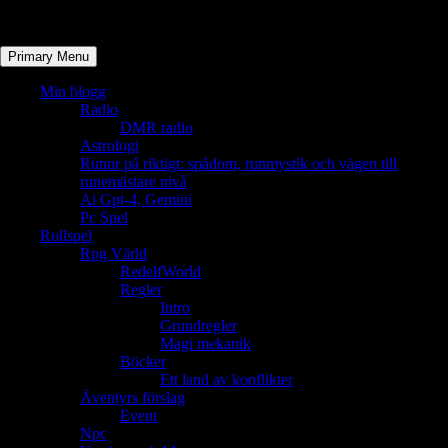
Primary Menu
Min blogg
Radio
DMR radio
Astrologi
Runor på riktigt: spådom, runmystik och vägen till
runemästare nivå
Ai Gpt-4, Gemini
Pc Spel
Rollspel
Rpg Värld
RedelfWorld
Regler
Intro
Grundregler
Magi mekanik
Böcker
Ett land av konflikter
Äventyrs förslag
Event
Npc