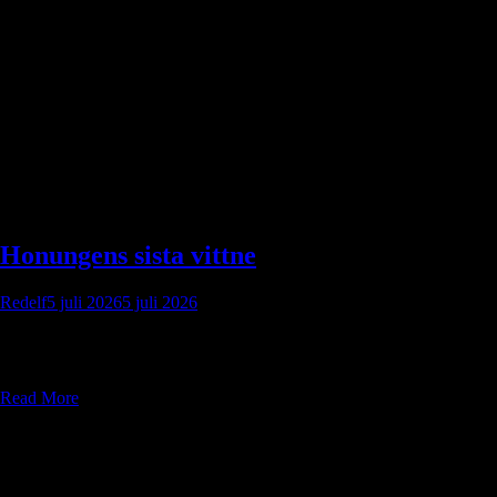
Honungens sista vittne
Redelf
5 juli 2026
5 juli 2026
Honungens sista vittne: Lös ett underjordiskt smugglarmord i kustbyn
Kornviken.
Read More