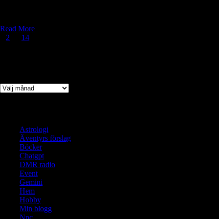
Rindents kärnidé är: “Gruvstaden mellan frostberget och den viskande
skogen.”.
Read More
Sidnumrering
1
2
…
14
för
Arkiv
inlägg
Arkiv
Kategorier
Astrologi
Äventyrs förslag
Böcker
Chatgpt
DMR radio
Event
Gemini
Hem
Hobby
Min blogg
Npc