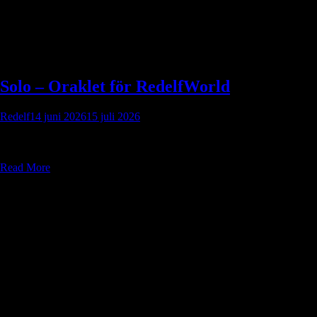
Solo – Oraklet för RedelfWorld
Redelf
14 juni 2026
15 juli 2026
Download file here: Swedish Solo – Oraklet för RedelfWorld
260614Ladda ner English Solo-–-Oraklet-for-RedelfWorld-eng-
260613Ladda ner
Read More