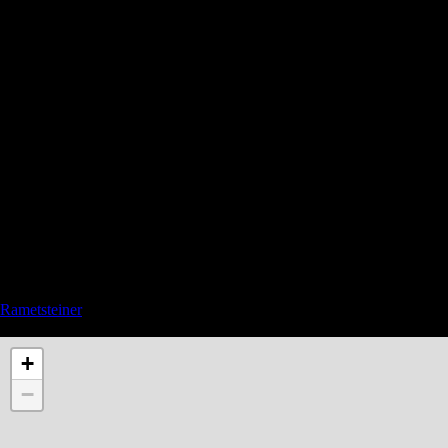
Rametsteiner
See also Privacy and Affiliate links in the menu
+
−