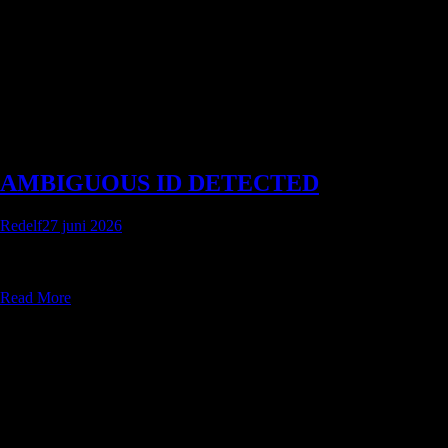
AMBIGUOUS ID DETECTED
Redelf
27 juni 2026
Vad betyder i MeshCore: “Collision Group” egentligen? Du öppnar
MeshMapper eller en observer-logg och ser något i stil med:
AMBIGUOUS...
Read More