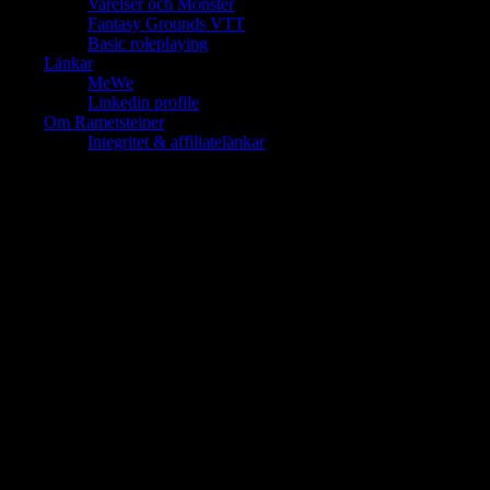
Varelser och Monster
Fantasy Grounds VTT
Basic roleplaying
Länkar
MeWe
Linkedin profile
Om Rametsteiner
Integritet & affiliatelänkar