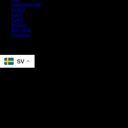
Okategoriserade
Pc Spel
Radio
Regler
Rollspel
Rpg Värld
Utrustning
Translate
SV