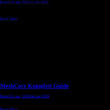
Redelf
31 maj 2026
31 juli 2026
Karta över Tzelvanna med städer
Read More
MeshCore Komplett Guide
Redelf
24 maj 2026
24 maj 2026
1. Introduktion och Kom igång 1.1 Vad är MeshCore? För att använda
MeshCore behöver du först och främst kompatibel hårdvara...
Read More