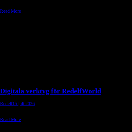
Röda Ruggens värdshus Placering Röda Ruggen ligger vid den södra
vägen, mellan fruktlunden och stigen som leder upp mot Åkerlinds...
Read More
Digitala verktyg för RedelfWorld
Redelf
15 juli 2026
Välkommen till resurshubben för RedelfWorld! Oavsett om du vill
spela helt på egen hand djupt inne i de dimmiga skogarna...
Read More