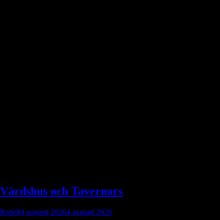
Kategori:
Hobby
Mina hobbies
Värdshus och Tavernors
Redelf
4 augusti 2026
4 augusti 2026