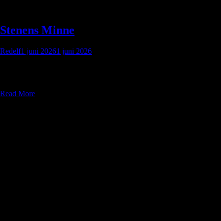
Stenens Minne
Redelf
1 juni 2026
1 juni 2026
En krönika om Dvärgarna i Winoo
Sju kapitel ur bergets tillbakablick
Read More