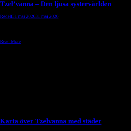
Tzel’vanna – Den ljusa systervärlden
Redelf
31 maj 2026
31 maj 2026
Det sägs att den första som såg Tidsgapet och överlevde var en
Drehnari-kapten med stjärnljus i blicken och havssalt i blodet.
Read More
Karta över Tzelvanna med städer