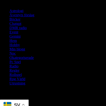
Kategorier
Astrologi
Äventyrs förslag
Böcker
Chatgpt
DMR radio
Event
Gemini
Hem
Hobby
Min blogg
Npc
Okategoriserade
Pc Spel
Radio
Regler
Rollspel
Rpg Värld
Utrustning
Translate
SV