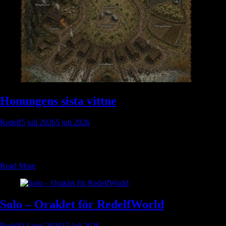
Honungens sista vittne
Redelf
5 juli 2026
5 juli 2026
Honungens sista vittne: Lös ett underjordiskt smugglarmord i kustbyn
Kornviken.
Read More
Solo – Oraklet för RedelfWorld
Redelf
14 juni 2026
15 juli 2026