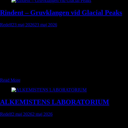
Rindent – Gruvklangen vid Glacial Peaks
Redelf
23 maj 2026
23 maj 2026
Rindent ligger nära Glacial Peaks i Tzel’vanna, vilket ger staden berg,
gruvor, kyla och farliga passager. Staden ligger nära Sylvanus, vilket
gör den beroende av handel, skydd och gamla avtal med närliggande
bosättningar. Rindent ligger vid och ovanför Whispering Woods, vilket
ger tillgång till timmer, träkol och jakt — men också ständig konflikt
med skogens väktare, Sylvanus utsända och gamla naturandar.
Rindents kärnidé är: “Gruvstaden mellan frostberget och den viskande
skogen.”.
Read More
ALKEMISTENS LABORATORIUM
Redelf
2 maj 2026
2 maj 2026
Alkemisten framställer lösningar på flaska , skördar ingredienser och