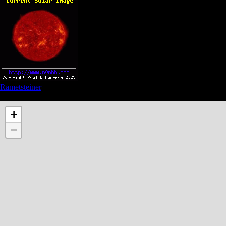
Rametsteiner
See also Privacy and Affiliate links in the menu
+
−