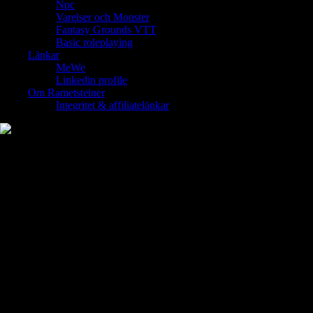
Npc
Varelser och Monster
Fantasy Grounds VTT
Basic roleplaying
Länkar
MeWe
Linkedin profile
Om Rametsteiner
Integritet & affiliatelänkar
Kategori:
Rollspel
Rollspel, en form av interaktivt berättande där deltagarna antar fiktiva
roller och engagerar sig i gemensamma berättelser. Har överskridit sitt
ursprung i bordsspel för att bli en mångsidig och engagerande aktivitet
som uppskattas av människor i alla åldrar.
Oavsett om det är genom traditionella penna-och-papper-spel, online
plattformar eller uppslukande teaterupplevelser. Erbjuder rollspel en
unik väg för individer att släppa loss sin kreativitet. Och bygga sociala
kontakter och utforska fantasins gränslösa världar av fantasin. Den här
artikeln fördjupar sig i rollspels världen och utforskar dess olika former.