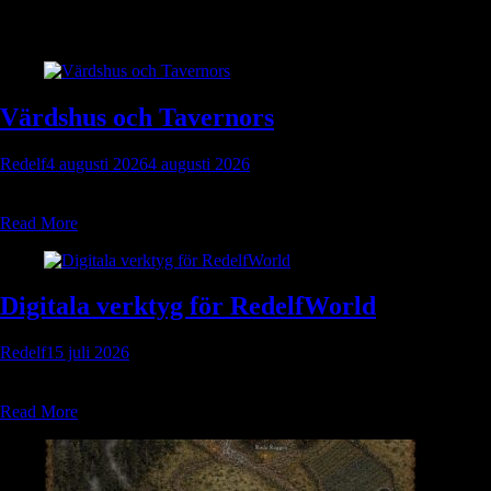
Fördelar och den fängslande lockelsen som får deltagarna att komma
tillbaka för mer.
Värdshus och Tavernors
Redelf
4 augusti 2026
4 augusti 2026
Röda Ruggens värdshus Placering Röda Ruggen ligger vid den södra
vägen, mellan fruktlunden och stigen som leder upp mot Åkerlinds...
Read More
Digitala verktyg för RedelfWorld
Redelf
15 juli 2026
Välkommen till resurshubben för RedelfWorld! Oavsett om du vill
spela helt på egen hand djupt inne i de dimmiga skogarna...
Read More