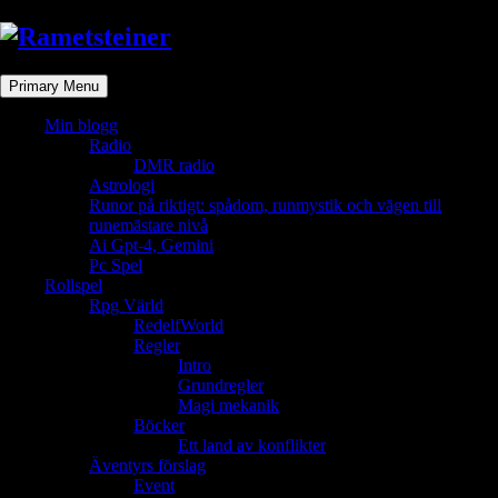
Skip
to
content
Primary Menu
Min blogg
Radio
DMR radio
Astrologi
Runor på riktigt: spådom, runmystik och vägen till
runemästare nivå
Ai Gpt-4, Gemini
Pc Spel
Rollspel
Rpg Värld
RedelfWorld
Regler
Intro
Grundregler
Magi mekanik
Böcker
Ett land av konflikter
Äventyrs förslag
Event