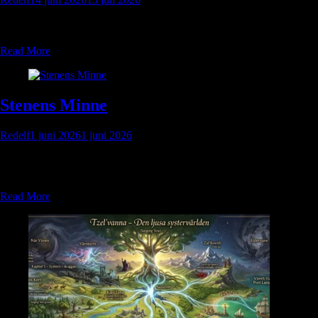
Download file here: Swedish Solo – Oraklet för RedelfWorld
260614Ladda ner English Solo-–-Oraklet-for-RedelfWorld-eng-
260613Ladda ner
Read More
Stenens Minne
Redelf
1 juni 2026
1 juni 2026
En krönika om Dvärgarna i Winoo
Sju kapitel ur bergets tillbakablick
Read More