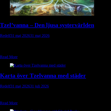
Tzel’vanna – Den ljusa systervärlden
Redelf
31 maj 2026
31 maj 2026
Det sägs att den första som såg Tidsgapet och överlevde var en
Drehnari-kapten med stjärnljus i blicken och havssalt i blodet.
Read More
Karta över Tzelvanna med städer
Redelf
31 maj 2026
31 juli 2026
Karta över Tzelvanna med städer
Read More