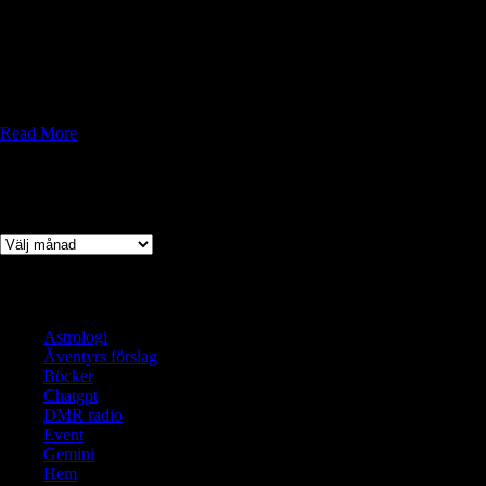
kommunikation genom jonosfärens reflektioner. Radioamatörer
använder olika band för DX-trafik och lokala kontakter. Utrustning
inkluderar transceiver, antenn och strömförsörjning. Digitala lägen som
FT8 är populära. HF är en fascinerande del av amatörradio med
oändliga möjligheter!
Read More
Arkiv
Arkiv
Kategorier
Astrologi
Äventyrs förslag
Böcker
Chatgpt
DMR radio
Event
Gemini
Hem