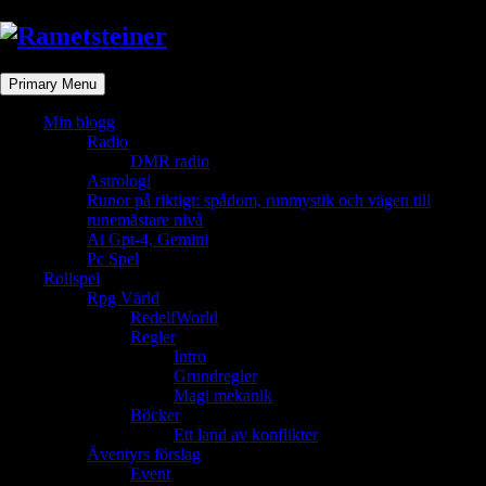
Skip
to
content
Primary Menu
Min blogg
Radio
DMR radio
Astrologi
Runor på riktigt: spådom, runmystik och vägen till
runemästare nivå
Ai Gpt-4, Gemini
Pc Spel
Rollspel
Rpg Värld
RedelfWorld
Regler
Intro
Grundregler
Magi mekanik
Böcker
Ett land av konflikter
Äventyrs förslag
Event