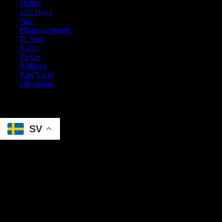
Hobby
Min blogg
Npc
Okategoriserade
Pc Spel
Radio
Regler
Rollspel
Rpg Värld
Utrustning
Translate
SV