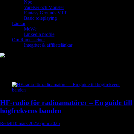
Npc
Varelser och Monster
Fantasy Grounds VTT
Basic roleplaying
Länkar
MeWe
Linkedin profile
Om Rametsteiner
Integritet & affiliatelänkar
Kategori:
Utrustning
HF-radio för radioamatörer – En guide till
högfrekvens banden
Redelf
10 mars 2025
6 juni 2025
HF-radio (High Frequency) täcker 3–30 MHz och möjliggör global