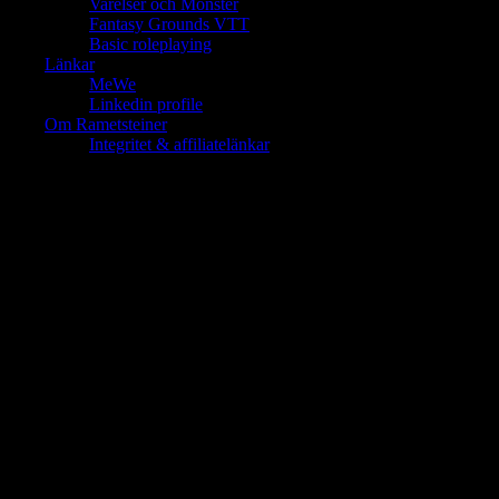
Varelser och Monster
Fantasy Grounds VTT
Basic roleplaying
Länkar
MeWe
Linkedin profile
Om Rametsteiner
Integritet & affiliatelänkar