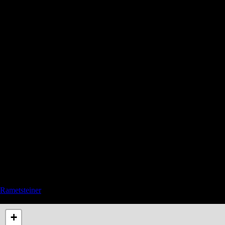
Rametsteiner
See also Privacy and Affiliate links in the menu
+