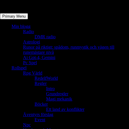
Primary Menu
Min blogg
Radio
DMR radio
Astrologi
Runor på riktigt: spådom, runmystik och vägen till
runemästare nivå
Ai Gpt-4, Gemini
Pc Spel
Rollspel
Rpg Värld
RedelfWorld
Regler
Intro
Grundregler
Magi mekanik
Böcker
Ett land av konflikter
Äventyrs förslag
Event
Npc