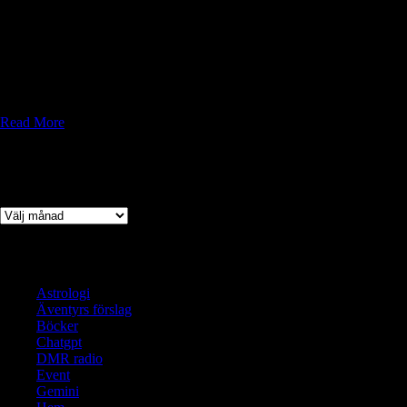
I denna guide till Redelf World möter du världens mest skrämmande
väsen, fördärvliga kulter och övernaturliga fenomen. Lär dig överleva
Skuggkultisternas blodsoffer, undkom sandormar som slukar hela
karavaner och stå emot illusioner från korruptionens stormar. Ett
oumbärligt verktyg för äventyrare som vågar trotsa mörkret – och leva
för att berätta.
Read More
Arkiv
Arkiv
Kategorier
Astrologi
Äventyrs förslag
Böcker
Chatgpt
DMR radio
Event
Gemini