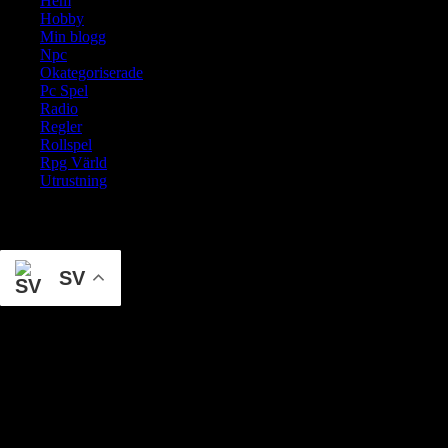
Hem
Hobby
Min blogg
Npc
Okategoriserade
Pc Spel
Radio
Regler
Rollspel
Rpg Värld
Utrustning
Translate
SV