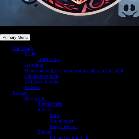
Primary Menu
Min blogg
Radio
DMR radio
Astrologi
Runor på riktigt: spådom, runmystik och vägen till
runemästare nivå
Ai Gpt-4, Gemini
Pc Spel
Rollspel
Rpg Värld
RedelfWorld
Regler
Intro
Grundregler
Magi mekanik
Böcker
Ett land av konflikter