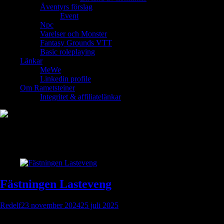
Äventyrs förslag
Event
Npc
Varelser och Monster
Fantasy Grounds VTT
Basic roleplaying
Länkar
MeWe
Linkedin profile
Om Rametsteiner
Integritet & affiliatelänkar
Etikett:
Fästningen Lasteveng
Fästningen Lasteveng
Redelf
23 november 2024
25 juli 2025
Lasteveng är en mäktig stad vid foten av en rektangulär fästning,