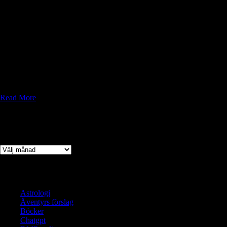
byggd på ett berg. Fästningen, känd för sin stålruna-prydda port och
tunga murar, står som ett monument över Skuggornas belägring, där
Drottning Maribel ledde ett treårigt försvar mot mörkrets arméer.
Staden rymmer 10 000 invånare, där människor, Vidari-alver och
dvärgar dominerar, tillsammans med mindre grupper av halvlingar och
aasimar. Ledarskapet delas av Elyndor Lövvisa, en Vidari-elf med djup
kontakt med naturen, och Seraphiel Ljusbärare, en strålande aasimar
vars helighet inspirerar. Tillsammans för de arvet av mod, andlighet
och samarbete vidare.
Read More
Arkiv
Arkiv
Kategorier
Astrologi
Äventyrs förslag
Böcker
Chatgpt