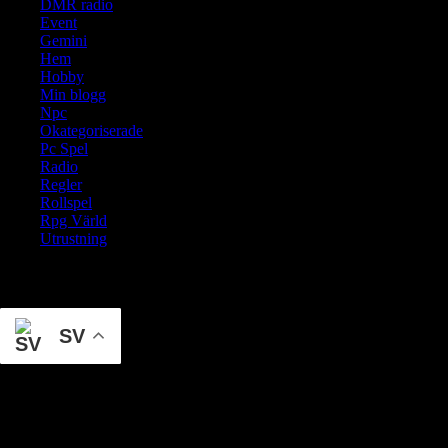
DMR radio
Event
Gemini
Hem
Hobby
Min blogg
Npc
Okategoriserade
Pc Spel
Radio
Regler
Rollspel
Rpg Värld
Utrustning
Translate
SV