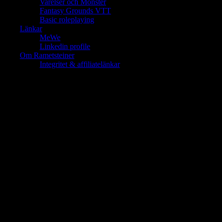
Varelser och Monster
Fantasy Grounds VTT
Basic roleplaying
Länkar
MeWe
Linkedin profile
Om Rametsteiner
Integritet & affiliatelänkar