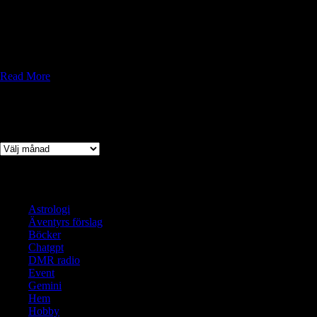
utforskar en övergiven gruva i jakt på gömda guldfyndigheter. Byn
Ekebäck står i centrum för detta spännande och farofyllda uppdrag, där
spelare möter svartalfer, grotttroll, och uråldriga fällor. Läs vidare för
att upptäcka handlingen, slumpmöten och NPC-
karaktärsbeskrivningar.”
Read More
Arkiv
Arkiv
Kategorier
Astrologi
Äventyrs förslag
Böcker
Chatgpt
DMR radio
Event
Gemini
Hem
Hobby