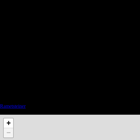
Rametsteiner
See also Privacy and Affiliate links in the menu
+
−