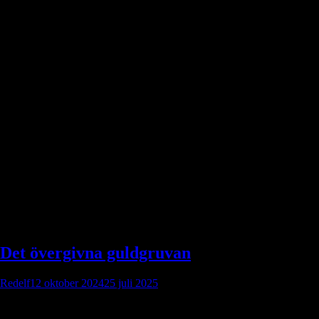
Etikett:
spelledare tips
Det övergivna guldgruvan
Redelf
12 oktober 2024
25 juli 2025
”Detta är ett äventyr för Drakar och Demoner, där rollpersonerna