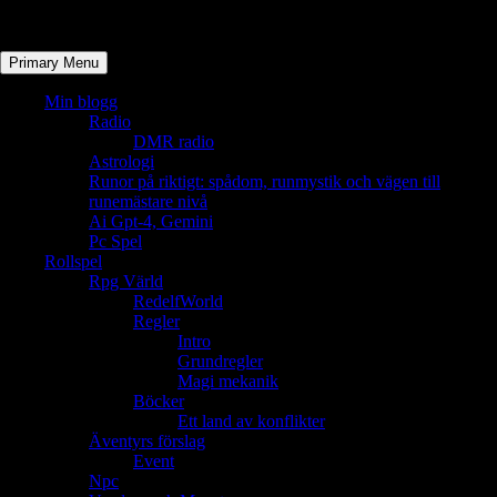
Primary Menu
Min blogg
Radio
DMR radio
Astrologi
Runor på riktigt: spådom, runmystik och vägen till
runemästare nivå
Ai Gpt-4, Gemini
Pc Spel
Rollspel
Rpg Värld
RedelfWorld
Regler
Intro
Grundregler
Magi mekanik
Böcker
Ett land av konflikter
Äventyrs förslag
Event
Npc