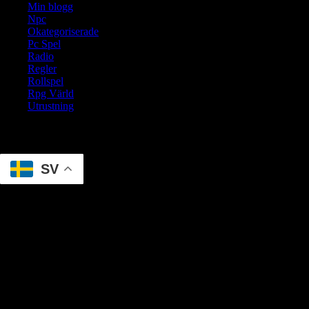
Min blogg
Npc
Okategoriserade
Pc Spel
Radio
Regler
Rollspel
Rpg Värld
Utrustning
Translate
SV