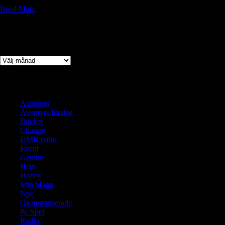
Read More
Arkiv
Arkiv
Kategorier
Astrologi
Äventyrs förslag
Böcker
Chatgpt
DMR radio
Event
Gemini
Hem
Hobby
Min blogg
Npc
Okategoriserade
Pc Spel
Radio