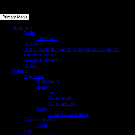
Primary Menu
Min blogg
Radio
DMR radio
Astrologi
Runor på riktigt: spådom, runmystik och vägen till
runemästare nivå
Ai Gpt-4, Gemini
Pc Spel
Rollspel
Rpg Värld
RedelfWorld
Regler
Intro
Grundregler
Magi mekanik
Böcker
Ett land av konflikter
Äventyrs förslag
Event
Npc