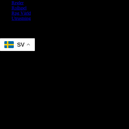
Regler
Rollspel
Rpg Värld
Utrustning
Translate
SV