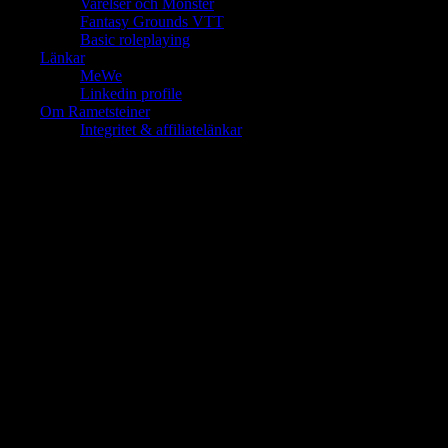
Varelser och Monster
Fantasy Grounds VTT
Basic roleplaying
Länkar
MeWe
Linkedin profile
Om Rametsteiner
Integritet & affiliatelänkar