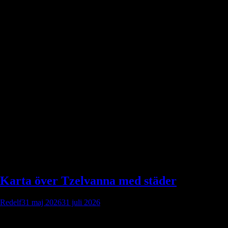
Etikett:
Tzelvanna
Karta över Tzelvanna med städer
Redelf
31 maj 2026
31 juli 2026
Karta över Tzelvanna med städer