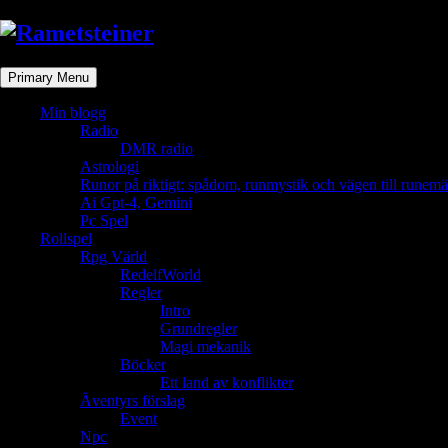
Skip
to
content
Primary Menu
Min blogg
Radio
DMR radio
Astrologi
Runor på riktigt: spådom, runmystik och vägen till runemä
Ai Gpt-4, Gemini
Pc Spel
Rollspel
Rpg Värld
RedelfWorld
Regler
Intro
Grundregler
Magi mekanik
Böcker
Ett land av konflikter
Äventyrs förslag
Event
Npc