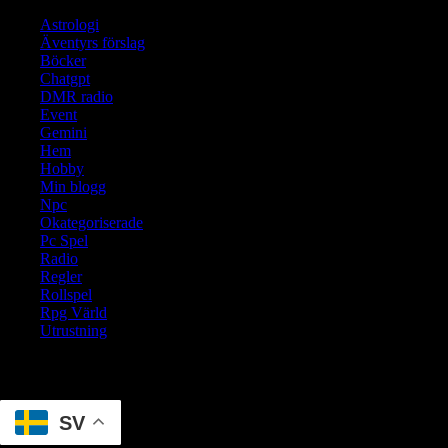
Astrologi
Äventyrs förslag
Böcker
Chatgpt
DMR radio
Event
Gemini
Hem
Hobby
Min blogg
Npc
Okategoriserade
Pc Spel
Radio
Regler
Rollspel
Rpg Värld
Utrustning
Translate
SV