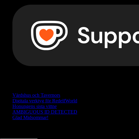
Betala vad du vill . Varje krona går direkt till utvecklingen av R
Senaste inläggen
Värdshus och Tavernors
Digitala verktyg för RedelfWorld
Honungens sista vittne
AMBIGUOUS ID DETECTED
Glad Midsommar!
Translate