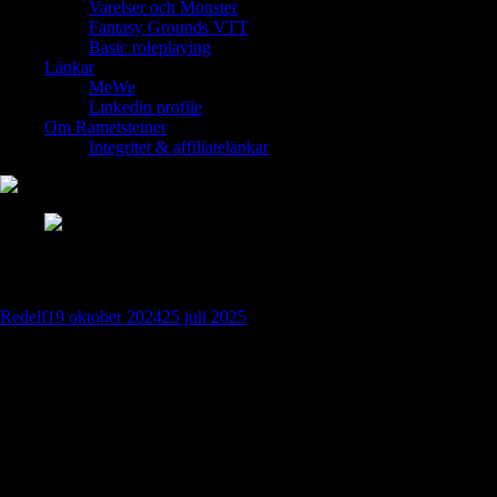
Varelser och Monster
Fantasy Grounds VTT
Basic roleplaying
Länkar
MeWe
Linkedin profile
Om Rametsteiner
Integritet & affiliatelänkar
Runornas magiska värld: En resa genom ti
Redelf
19 oktober 2024
25 juli 2025
Runor är mer än bara ett forntida alfabet. I själva verket är de nycklar 
tillsammans ett kraftfullt verktyg för att förstå världen och oss själva.
Runornas historia: