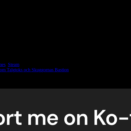
alternativa scenarion är otroligt givande.
kepp och kämpa mot faror i en öppen värld. Det kombinerar element från
baser, samt friheten att utforska och skapa i en enorm galax, gör spelet
mes
,
Steam
 om Talgtoks och Skuggornas Bastion