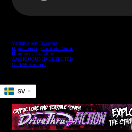
Betala vad du vill . Varje krona går direkt till utvecklingen av R
Senaste inläggen
Värdshus och Tavernors
Digitala verktyg för RedelfWorld
Honungens sista vittne
AMBIGUOUS ID DETECTED
Glad Midsommar!
Translate
SV