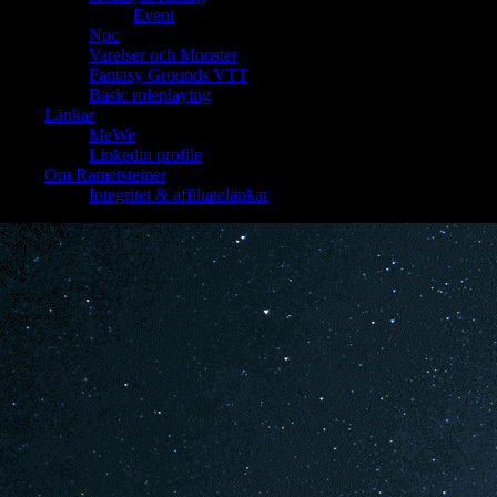
Event
Npc
Varelser och Monster
Fantasy Grounds VTT
Basic roleplaying
Länkar
MeWe
Linkedin profile
Om Rametsteiner
Integritet & affiliatelänkar