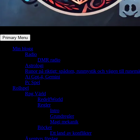
Primary Menu
Min blogg
Radio
DMR radio
Astrologi
Runor på riktigt: spådom, runmystik och vägen till runemä
Ai Gpt-4, Gemini
Pc Spel
Rollspel
Rpg Värld
RedelfWorld
Regler
Intro
Grundregler
Magi mekanik
Böcker
Ett land av konflikter
Äventyrs förslag