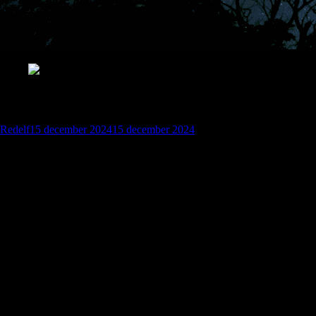
Spel jag spelar på Steam.
Redelf
15 december 2024
15 december 2024
Här är några av mina favoritspel som jag spenderar tid
äventyr.
The Elder Scrolls-serien
Ett episkt RPG-äventyr där du kan utforska en gigantisk öppen värld fyl
Genre
: Rollspel (RPG)
Varför jag gillar det
: Immersiv storytelling, utforskning och möj
Dwarf Fortress