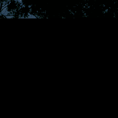
lser, från strategiska utmaningar till episka fantasy
gen berättelse och upptäcka dolda hemligheter i spelets enorma värld.