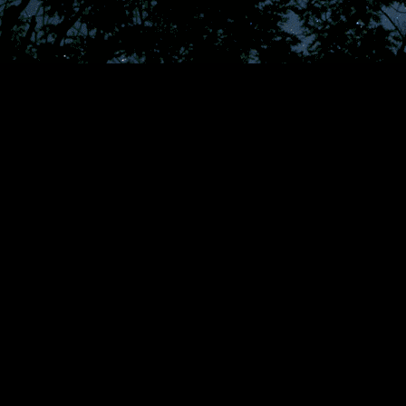
 med på Steam. De erbjuder alla olika typer av uppleve
ld av magi, drakar och intriger. Jag älskar den friheten att skapa min e
ligheten att skapa en unik karaktär.