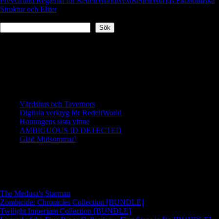
Post
Prev
Grund Reglerna för RedelfWorld
Next
RedelfWorlds Ekonomiska
Struktur och Eliter
navigation
Sök
Sök
Betala vad du vill . Varje krona går direkt till utvecklingen
av RedelfWorld.
Senaste inläggen
Värdshus och Tavernors
Digitala verktyg för RedelfWorld
Honungens sista vittne
AMBIGUOUS ID DETECTED
Glad Midsommar!
Translate
The Medusa's Starman
Zombicide: Chronicles Collection [BUNDLE]
Twilight Imperium Collection [BUNDLE]