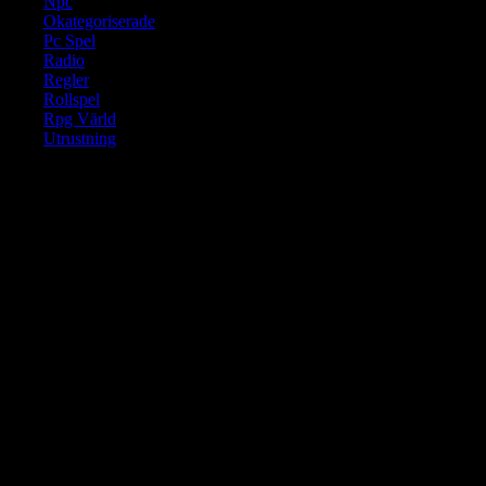
Npc
Okategoriserade
Pc Spel
Radio
Regler
Rollspel
Rpg Värld
Utrustning
Translate