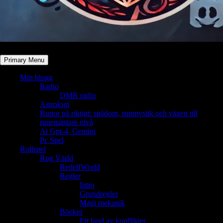
Primary Menu
Min blogg
Radio
DMR radio
Astrologi
Runor på riktigt: spådom, runmystik och vägen till
runemästare nivå
Ai Gpt-4, Gemini
Pc Spel
Rollspel
Rpg Värld
RedelfWorld
Regler
Intro
Grundregler
Magi mekanik
Böcker
Ett land av konflikter