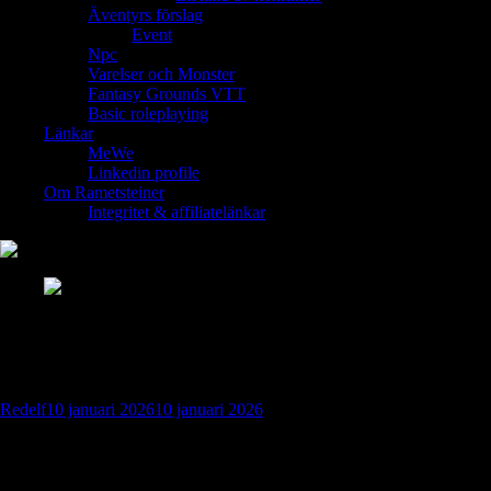
Äventyrs förslag
Event
Npc
Varelser och Monster
Fantasy Grounds VTT
Basic roleplaying
Länkar
MeWe
Linkedin profile
Om Rametsteiner
Integritet & affiliatelänkar
Ankomsten till Tzel’vanna & Frostpeaks
hemlighet
Redelf
10 januari 2026
10 januari 2026
Tzel’vanna