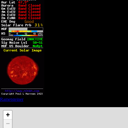
Rametsteiner
See also Privacy and Affiliate links in the menu
+
−