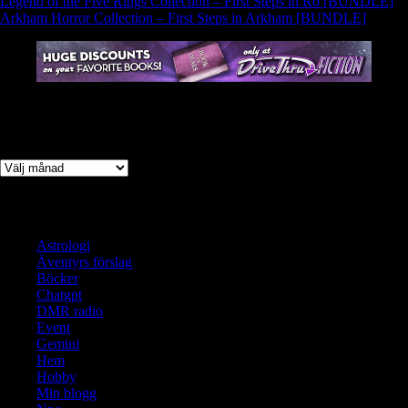
Legend of the Five Rings Collection – First Steps in Ro [BUNDLE]
Arkham Horror Collection – First Steps in Arkham [BUNDLE]
Arkiv
Arkiv
Kategorier
Astrologi
Äventyrs förslag
Böcker
Chatgpt
DMR radio
Event
Gemini
Hem
Hobby
Min blogg