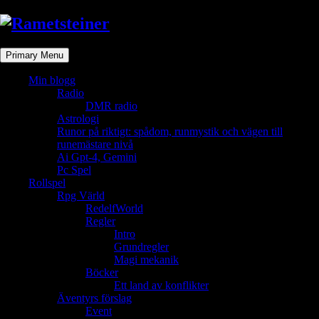
Skip
to
content
Primary Menu
Min blogg
Radio
DMR radio
Astrologi
Runor på riktigt: spådom, runmystik och vägen till
runemästare nivå
Ai Gpt-4, Gemini
Pc Spel
Rollspel
Rpg Värld
RedelfWorld
Regler
Intro
Grundregler
Magi mekanik
Böcker
Ett land av konflikter
Äventyrs förslag
Event