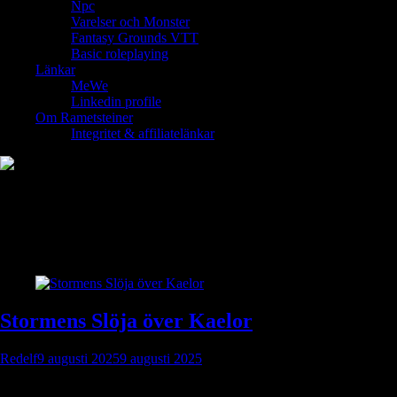
Npc
Varelser och Monster
Fantasy Grounds VTT
Basic roleplaying
Länkar
MeWe
Linkedin profile
Om Rametsteiner
Integritet & affiliatelänkar
Etikett:
Stormens Slöja över
Kaelor
Stormens Slöja över Kaelor
Redelf
9 augusti 2025
9 augusti 2025
Ett äventyr fyllt av dimma, försvinnanden och skuggor Inledning – En
stad mellan två världar Kaelor – en stad som...