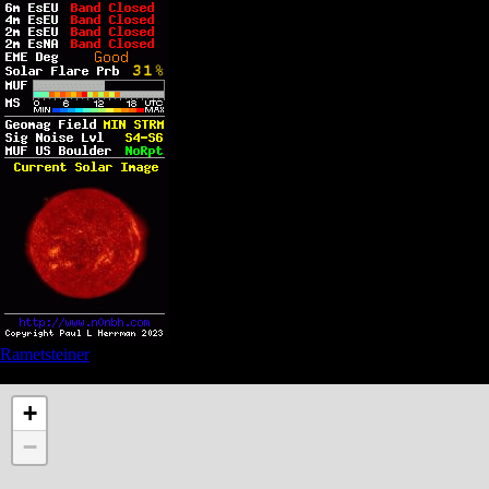
Rametsteiner
See also Privacy and Affiliate links in the menu
+
−