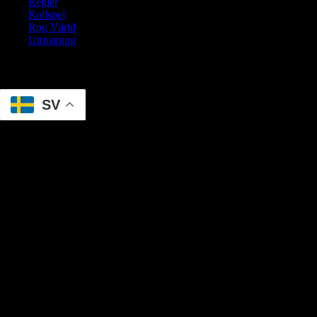
Regler
Rollspel
Rpg Värld
Utrustning
Translate
SV