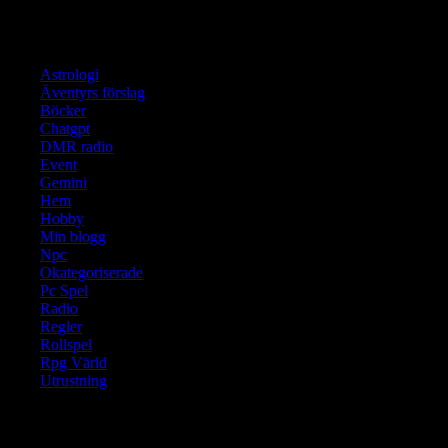
Kategorier
Astrologi
Äventyrs förslag
Böcker
Chatgpt
DMR radio
Event
Gemini
Hem
Hobby
Min blogg
Npc
Okategoriserade
Pc Spel
Radio
Regler
Rollspel
Rpg Värld
Utrustning
Translate