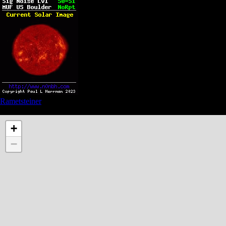
Rametsteiner
See also Privacy and Affiliate links in the menu
+
−