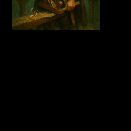
a)
Illustrationsbeskrivning:
Lång, bastant man med barkmönstrad
mantel; bälte med träkil, snidad hyvel och ett blad av vit ask.
b)
Bakgrund:
Född i Taggklok-klanens grenverk. Försvarade skogens
broar under skuggdrivornas natt och lärde sig sätta ”still-sågning” –
snitt som får virket att minnas lugn. Balansgång mellan klanernas viljor
(Ekros, Taggklok, Videsångarna) och handelns krav. Mål: resa en
vandrande scen i trädkronorna som kan flyttas när skogen förskjuts,
samt hindra Skuggkultisterna från att bära ut heligt virke till Talgtok.
Krok:
En offert på förstärkta bryggbalkar till Eldergate utlöser debatt i
rådet – och försvunna stockar hittas med sot på årsringarna, som om
någon eldat inifrån.
Stjärnvävarnas Sällskap (Skräddare,
Silverspire)