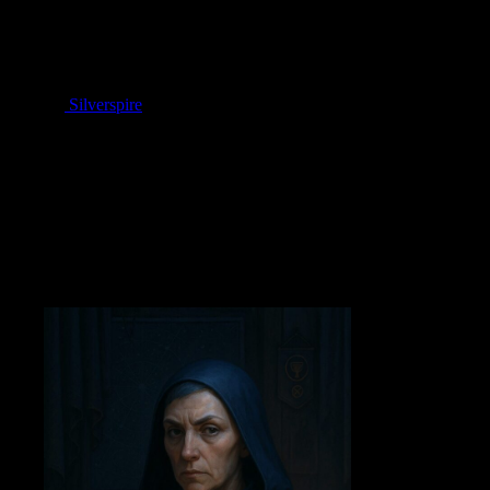
Säte & sfär:
Högt i norr, där tornens ljus speglas i nattliga vävar. De
broderar skyddssömmar för magiker och diplomater, och läser mönster
i tråd som andra läser stjärnkartor. Silverspire rymmer fraktioner som
tvistar om öppenhet och hemlighållande – vilket också skär igenom
sällskapet.
Position:
Silverspire
– magins och stjärnornas torn, långt i norr.
Tecken:
En nål som genomborrar en femuddig stjärna.
Gör:
Stjärnvävda kåpor, anti-glare-slöjor för orakel, ”tystfåll” som
dämpar magiskt rundgång.
Inträdets prov:
Trådens Horisont
– aspiranter väver en söm som
exakt följer en given stjärnkonstellation utan mönsterpapper.
Relationer:
Beställer runtråd från Lastevengs mästare; säljer
ceremoniella dräkter via Eldergates handelsbodar när politiken tillåter.
Övermästarinna:
Veska Starndal