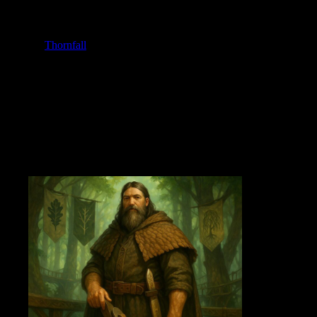
bygger gångar, heliga scenarier och ”levande balkar” som växer med
trädet. Thornfall exporterar trävaror och vårdar en djupt naturbunden
kultur – något som präglar ordens arbetssätt.
Position:
Thornfall
– södra centrala skogen, i allians med Rivles alver.
Tecken:
En hyvel vars spån ringlar som ett löv.
Gör:
Balkverk utan spik, resonansgolv för rådscirklar, rituella altaren
som inte sårar trädet.
Inträdets prov:
Tolv tysta snitt
– forma en fog som bär en vuxen alv
utan ett enda knarr.
Relationer:
Rådgör med Rivles om rytmiska snitt och sång i virket;
håller Eldergate på armlängds avstånd.
Mästare:
Tannar Taggklok