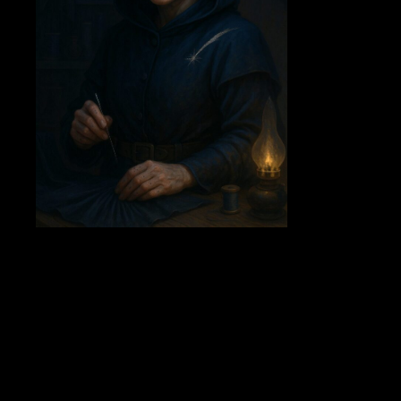
a)
Illustrationsbeskrivning:
Stram kvinna med kort kapuschong,
händerna prickade av nålstick; en tunn kometlinje broderad över
hennes axel.
b)
Bakgrund:
Föräldralös lärling vid Stjärnrådets tvätteri; lärde sig
dölja runbrus i fållen. Står mellan ”Oraklens Tungor” (öppenhet) och
”Dimensionernas Väktare” (tyst kunskap). Mål: sy
Tystnadsrynkan
–
en veckning som låter bäraren passera osedd för både öga och omen.
Rykten säger att Skuggkultister bjudit hutlöst för en prototyp.