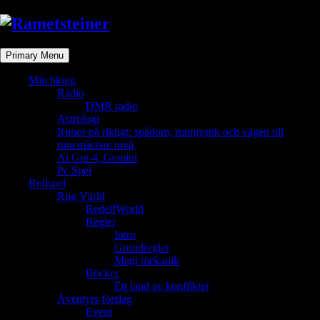
Skip
to
content
Primary Menu
Min blogg
Radio
DMR radio
Astrologi
Runor på riktigt: spådom, runmystik och vägen till
runemästare nivå
Ai Gpt-4, Gemini
Pc Spel
Rollspel
Rpg Värld
RedelfWorld
Regler
Intro
Grundregler
Magi mekanik
Böcker
Ett land av konflikter
Äventyrs förslag
Event