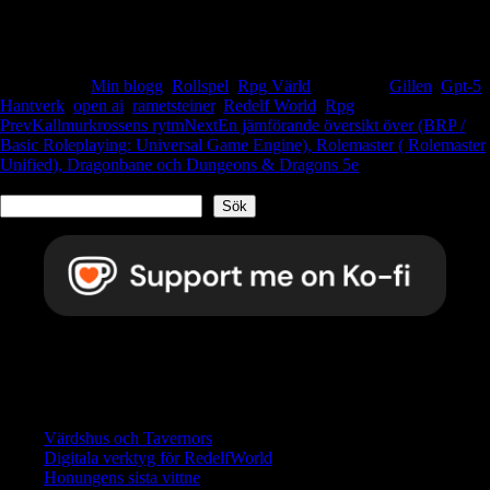
Krok:
En rulle stjärnväv anländer till Eldergate och förvandlas i
mörker till svart spets med fryntliga, krypande mönster – någon har
”spegelsmittat” trådarna längs sjöleden från Västrunna.
Posted in
Min blogg
,
Rollspel
,
Rpg Värld
Tagged
Gillen
,
Gpt-5
,
Hantverk
,
open ai
,
rametsteiner
,
Redelf World
,
Rpg
Post
Prev
Kallmurkrossens rytm
Next
En jämförande översikt över (BRP /
Basic Roleplaying: Universal Game Engine), Rolemaster ( Rolemaster
navigation
Unified), Dragonbane och Dungeons & Dragons 5e
Sök
Sök
Betala vad du vill . Varje krona går direkt till utvecklingen
av RedelfWorld.
Senaste inläggen
Värdshus och Tavernors
Digitala verktyg för RedelfWorld
Honungens sista vittne