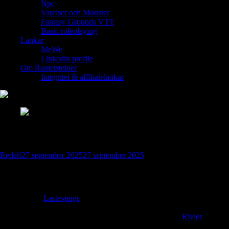
Npc
Varelser och Monster
Fantasy Grounds VTT
Basic roleplaying
Länkar
MeWe
Linkedin profile
Om Rametsteiner
Integritet & affiliatelänkar
Hantverkare gillen i RedelfWorld
Redelf
27 september 2025
27 september 2025
Runhärdens Cirkel (Lasteveng)
Säte & sfär:
Lastevengs
ringmurar och bergsvindar; mästarsmeder
som fäster Vidari-alviska principer i stål. Staden är känd för
runförstärkta rustningar och vapen, och handlar tätt med
Rivles
-alverna
– deras örter och mönster blir lacker och runbindningar i härden.